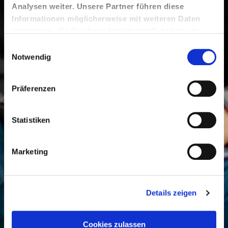
Analysen weiter. Unsere Partner führen diese
Informationen möglicherweise mit weiteren Daten
zusammen, die Sie ihnen bereitgestellt haben oder
die sie im Rahmen Ihrer Nutzung der Dienste
Einwilligungsauswahl
gesammelt haben.
Notwendig
Präferenzen
Statistiken
Marketing
Details zeigen
Cookies zulassen